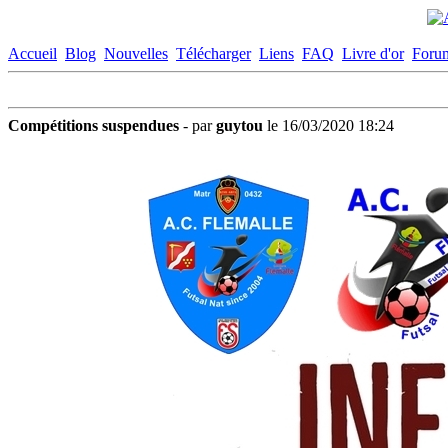
Accueil
Blog
Nouvelles
Télécharger
Liens
FAQ
Livre d'or
Foru
Compétitions suspendues
- par
guytou
le 16/03/2020 18:24