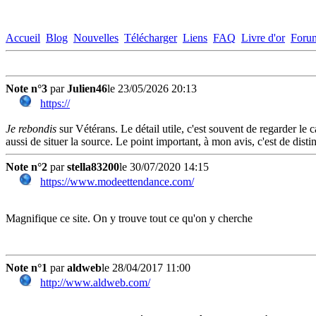
Accueil
Blog
Nouvelles
Télécharger
Liens
FAQ
Livre d'or
Foru
Note n°3
par
Julien46
le 23/05/2026 20:13
https://
Je rebondis
sur Vétérans. Le détail utile, c'est souvent de regarder le 
aussi de situer la source. Le point important, à mon avis, c'est de dist
Note n°2
par
stella83200
le 30/07/2020 14:15
https://www.modeettendance.com/
Magnifique ce site. On y trouve tout ce qu'on y cherche
Note n°1
par
aldweb
le 28/04/2017 11:00
http://www.aldweb.com/