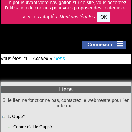
En poursuivant votre navigation sur ce site, vous acceptez
l'utilisation de cookies pour vous proposer des contenus et
services adaptés.
Mentions légales
.
OK
Connexion
Vous êtes ici :
Accueil
»
Liens
Liens
Si le lien ne fonctionne pas, contactez le webmestre pour l'en
informer.
1. GuppY
Centre d'aide GuppY