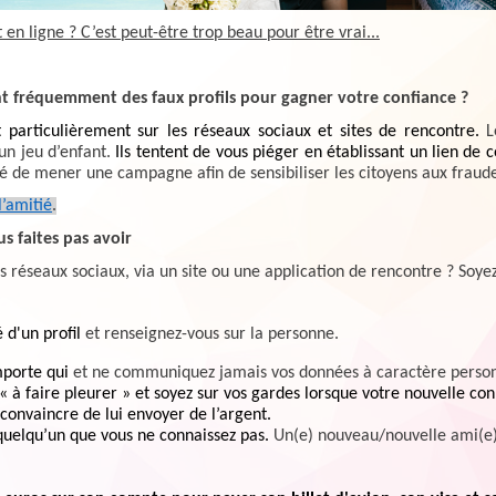
en ligne ? C’est peut-être trop beau pour être vrai...
nt fréquemment des faux profils pour gagner votre confiance ?
 particulièrement sur les réseaux sociaux et sites de rencontre.
L
un jeu d’enfant.
Ils tentent de vous piéger en établissant un lien de 
 de mener une campagne afin de sensibiliser les citoyens aux fraudes
l’amitié
.
us faites pas avoir
 réseaux sociaux, via un site ou une application de rencontre ? Soyez v
é d'un profil
et renseignez-vous sur la personne.
mporte qui
et ne communiquez jamais vos données à caractère person
 « à faire pleurer » et soyez sur vos gardes lorsque votre nouvelle con
convaincre de lui envoyer de l’argent.
quelqu’un que vous ne connaissez pas.
Un(e) nouveau/nouvelle ami(e) 