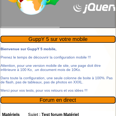
Faites-en plus !
GuppY 5 sur votre mobile
Bienvenue sur GuppY 5 mobile,
Prenez le temps de découvrir la configuration mobile !!!
Attention, pour une version mobile de site, une page doit être
inférieure à 100 Ko, .un document mois de 10Ko.
Dans toute la configuration, une seule colonne de boite à 100%. Pas
de flash, pas de tableaux, pas de photos en XXXL.
Merci pour vos tests, pour vos retours et vos idées !!!
Forum en direct
Matériels
Sujet :
Test forum Matériel