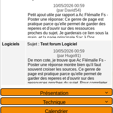
10/05/2026 00:59
(par David54)
Petit ajout utile par rapport a Ac Flémalle Fs -
Poster une réponse: Ce genre de page est
pratique parce qu'elle permet de garder des
reperes et d'ouvrir sur des ressources
proches du sujet. Je garderais ce lien sous la
main, et la page principale Sac à Dos
Ordinateur donne le contexte general quand
Logiciels
Sujet :
Test forum Logiciel
on veut creuser sans rester sur une seule
page. ...
10/05/2026 00:59
(par Hugo91)
De mon cote, je trouve que Ac Flémalle Fs -
Poster une réponse montre bien qu'il faut
souvent croiser les sources. Ce genre de
page est pratique parce qu'elle permet de
garder des reperes et d'ouvrir sur des
ressources proches du sujet. Pour completer,
ce site peut servir de point d'appui; ce site
aide aussi a voir l'orientation globale du site.
Présentation

...
Technique

Calendrier