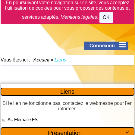
En poursuivant votre navigation sur ce site, vous acceptez
l'utilisation de cookies pour vous proposer des contenus et
services adaptés.
Mentions légales
.
OK
Connexion
Vous êtes ici :
Accueil
»
Liens
Liens
Si le lien ne fonctionne pas, contactez le webmestre pour l'en
informer.
Ac Flémalle FS
Présentation
